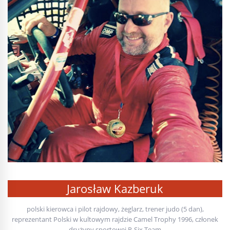
Jarosław Kazberuk
polski kierowca i pilot rajdowy, żeglarz, trener judo (5 dan),
reprezentant Polski w kultowym rajdzie Camel Trophy 1996, członek
drużyny sportowej R-Six Team