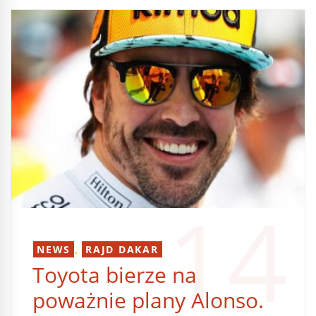
14
,
NEWS
RAJD DAKAR
Toyota bierze na
poważnie plany Alonso.