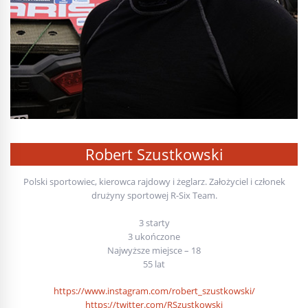
Robert Szustkowski
Polski sportowiec, kierowca rajdowy i żeglarz. Założyciel i członek
drużyny sportowej R-Six Team.
3 starty
3 ukończone
Najwyższe miejsce – 18
55 lat
https://www.instagram.com/robert_szustkowski/
https://twitter.com/RSzustkowski