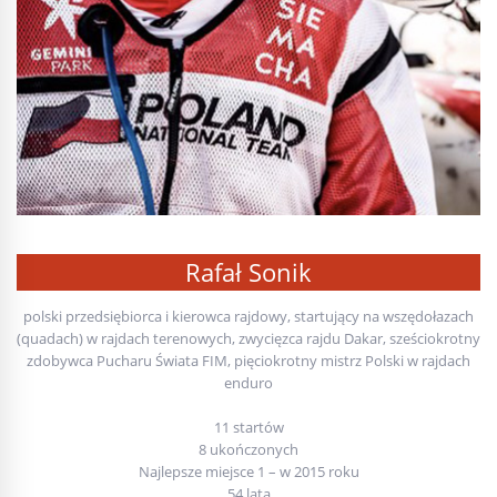
Rafał Sonik
polski przedsiębiorca i kierowca rajdowy, startujący na wszędołazach
(quadach) w rajdach terenowych, zwycięzca rajdu Dakar, sześciokrotny
zdobywca Pucharu Świata FIM, pięciokrotny mistrz Polski w rajdach
enduro
11 startów
8 ukończonych
Najlepsze miejsce 1 – w 2015 roku
54 lata