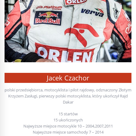
Jacek Czachor
polski przedsiębiorca, motocyklista i pilot rajdowy, odznaczony Złotym
Krzyżem Zasługi, pierwszy polski motocyklista, który ukończył Rajd
Dakar
15 startów
15 ukończonych
Najwyższe miejsce motocykle 10 – 2004,2007,2011
Najwyższe miejsce samochody 7 – 2014