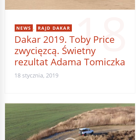
18
,
NEWS
RAJD DAKAR
Dakar 2019. Toby Price
zwycięzcą. Świetny
rezultat Adama Tomiczka
18 stycznia, 2019