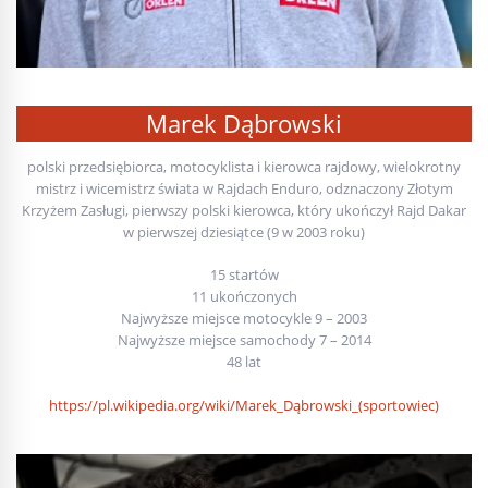
Marek Dąbrowski
polski przedsiębiorca, motocyklista i kierowca rajdowy, wielokrotny
mistrz i wicemistrz świata w Rajdach Enduro, odznaczony Złotym
Krzyżem Zasługi, pierwszy polski kierowca, który ukończył Rajd Dakar
w pierwszej dziesiątce (9 w 2003 roku)
15 startów
11 ukończonych
Najwyższe miejsce motocykle 9 – 2003
Najwyższe miejsce samochody 7 – 2014
48 lat
https://pl.wikipedia.org/wiki/Marek_Dąbrowski_(sportowiec)