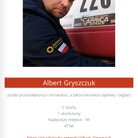
Albert Gryszczuk
polski przedsiębiorca i innowator, a także kierowca rajdowy i żeglarz
2 starty
1 ukończony
Najwyższe miejsce – 95
47 lat
https://pl.wikipedia.org/wiki/Albert_Gryszczuk