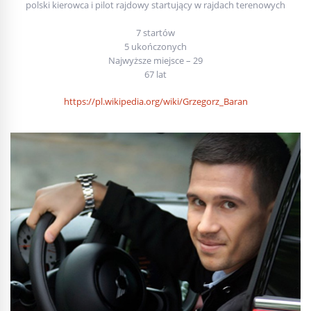
polski kierowca i pilot rajdowy startujący w rajdach terenowych
7 startów
5 ukończonych
Najwyższe miejsce – 29
67 lat
https://pl.wikipedia.org/wiki/Grzegorz_Baran