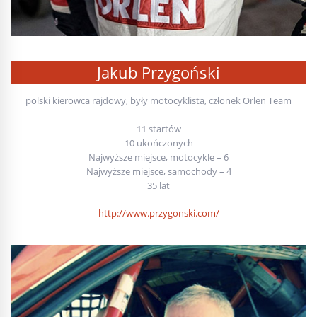
Jakub Przygoński
polski kierowca rajdowy, były motocyklista, członek Orlen Team
11 startów
10 ukończonych
Najwyższe miejsce, motocykle – 6
Najwyższe miejsce, samochody – 4
35 lat
http://www.przygonski.com/