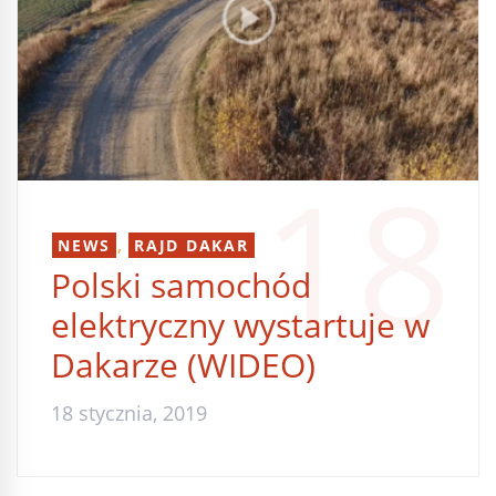
18
,
NEWS
RAJD DAKAR
Polski samochód
elektryczny wystartuje w
Dakarze (WIDEO)
18 stycznia, 2019