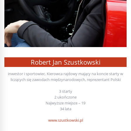
Robert Jan Szustkowski
inwestor i sportowiec. Kierowca rajdowy mający na koncie starty w
liczących się zawodach międzynarodowych, reprezentant Polski
3 starty
2 ukończone
Najwyższe miejsce – 19
34 lata
www.szustkowski.pl