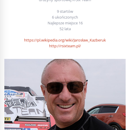
9 startów
6 ukończonych
Najlepsze miejsce 16
52 lata
https://pl.wikipedia.org/wiki/Jarosław_Kazberuk
http://rsixteam.pl/