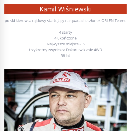
Kamil Wiśniewski
polski kierowca rajdowy startujący na quadach, członek ORLEN Teamu
4 starty
4 ukończone
Najwyższe miejsce – 5
trzykrotny zwycięzca Dakaru w klasie 4WD
38 lat