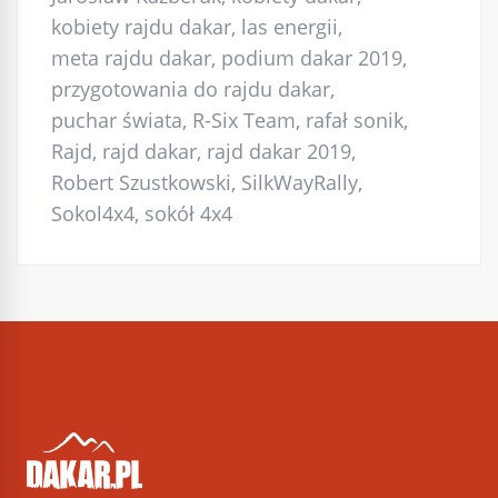
kobiety rajdu dakar
,
las energii
,
meta rajdu dakar
,
podium dakar 2019
,
przygotowania do rajdu dakar
,
puchar świata
,
R-Six Team
,
rafał sonik
,
Rajd
,
rajd dakar
,
rajd dakar 2019
,
Robert Szustkowski
,
SilkWayRally
,
Sokol4x4
,
sokół 4x4