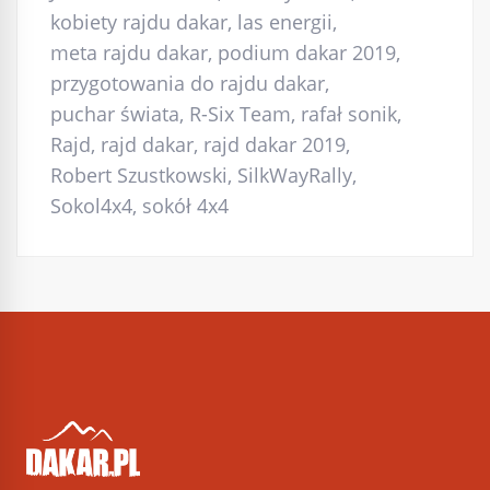
kobiety rajdu dakar
,
las energii
,
meta rajdu dakar
,
podium dakar 2019
,
przygotowania do rajdu dakar
,
puchar świata
,
R-Six Team
,
rafał sonik
,
Rajd
,
rajd dakar
,
rajd dakar 2019
,
Robert Szustkowski
,
SilkWayRally
,
Sokol4x4
,
sokół 4x4