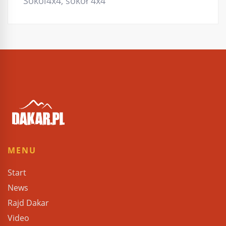
Sokol4x4
,
sokół 4x4
MENU
Start
News
Rajd Dakar
Video