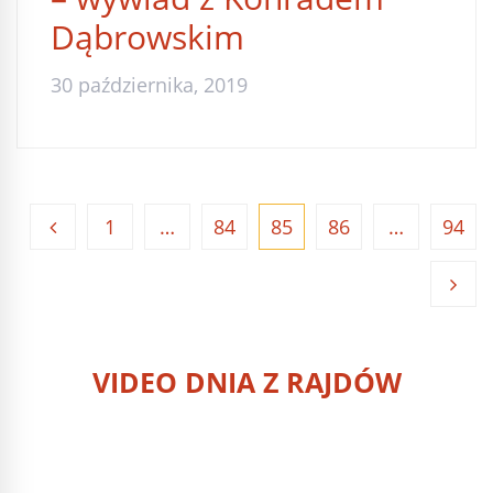
Dąbrowskim
30 października, 2019
1
…
84
85
86
…
94
VIDEO DNIA Z RAJDÓW