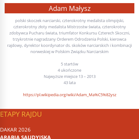
Adam Małysz
polski skoczek narciarski, czterokrotny medalista olimpijski,
czterokrotny złoty medalista Mistrzostw świata, czterokrotny
zdobywca Pucharu świata, triumfator Konkursu Czterech Skoczni,
trzykrotnie nagradzany Orderem Odrodzenia Polski, kierowca
rajdowy, dyrektor koordynator ds. skoków narciarskich i kombinacji
norweskiej w Polskim Związku Narciarskim
5 startów
4 ukończone
Najwyższe miejsce 13 – 2013
43 lata
https://pl.wikipedia.org/wiki/Adam_Ma%C5%82ysz
ETAPY RAJDU
DAKAR 2026
ARABIA SAUDYJSKA