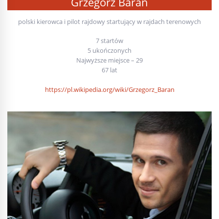
Grzegorz Baran
polski kierowca i pilot rajdowy startujący w rajdach terenowych
7 startów
5 ukończonych
Najwyższe miejsce – 29
67 lat
https://pl.wikipedia.org/wiki/Grzegorz_Baran