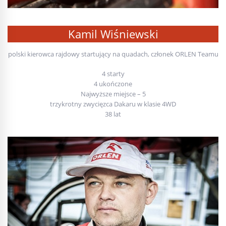
Kamil Wiśniewski
polski kierowca rajdowy startujący na quadach, członek ORLEN Teamu
4 starty
4 ukończone
Najwyższe miejsce – 5
trzykrotny zwycięzca Dakaru w klasie 4WD
38 lat