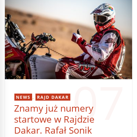
07
,
NEWS
RAJD DAKAR
Znamy już numery
startowe w Rajdzie
Dakar. Rafał Sonik