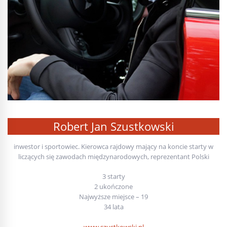
Robert Jan Szustkowski
inwestor i sportowiec. Kierowca rajdowy mający na koncie starty w
liczących się zawodach międzynarodowych, reprezentant Polski
3 starty
2 ukończone
Najwyższe miejsce – 19
34 lata
www.szustkowski.pl