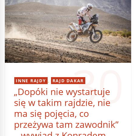
30
,
INNE RAJDY
RAJD DAKAR
„Dopóki nie wystartuje
się w takim rajdzie, nie
ma się pojęcia, co
przeżywa tam zawodnik”
– wywiad z Konradem