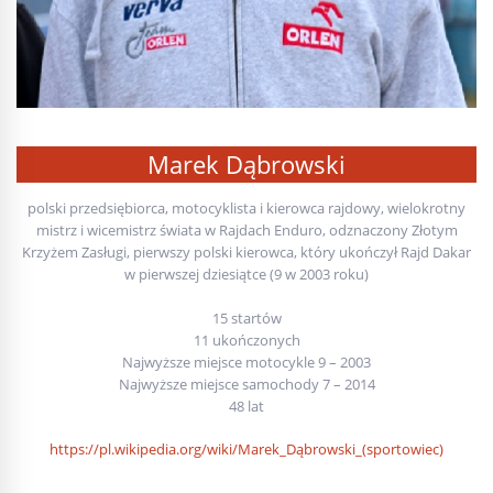
Marek Dąbrowski
polski przedsiębiorca, motocyklista i kierowca rajdowy, wielokrotny
mistrz i wicemistrz świata w Rajdach Enduro, odznaczony Złotym
Krzyżem Zasługi, pierwszy polski kierowca, który ukończył Rajd Dakar
w pierwszej dziesiątce (9 w 2003 roku)
15 startów
11 ukończonych
Najwyższe miejsce motocykle 9 – 2003
Najwyższe miejsce samochody 7 – 2014
48 lat
https://pl.wikipedia.org/wiki/Marek_Dąbrowski_(sportowiec)