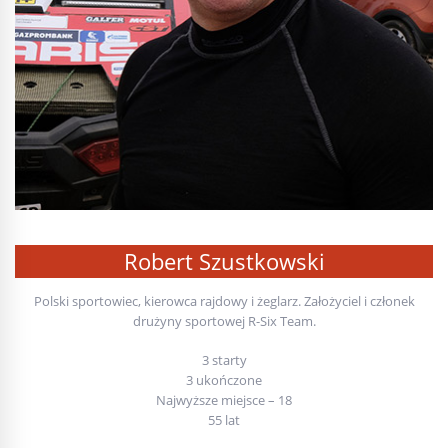
Robert Szustkowski
Polski sportowiec, kierowca rajdowy i żeglarz. Założyciel i członek
drużyny sportowej R-Six Team.
3 starty
3 ukończone
Najwyższe miejsce – 18
55 lat