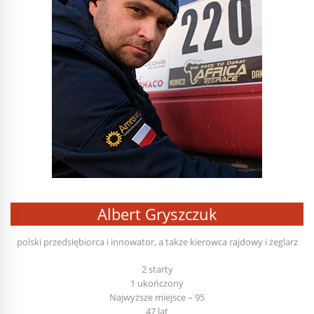
Albert Gryszczuk
polski przedsiębiorca i innowator, a także kierowca rajdowy i żeglarz
2 starty
1 ukończony
Najwyższe miejsce – 95
47 lat