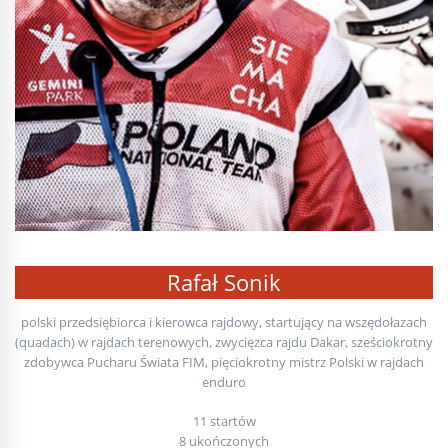
Rafał Sonik
polski przedsiębiorca i kierowca rajdowy, startujący na wszędołazach
(quadach) w rajdach terenowych, zwycięzca rajdu Dakar, sześciokrotny
zdobywca Pucharu Świata FIM, pięciokrotny mistrz Polski w rajdach
enduro
11 startów
8 ukończonych