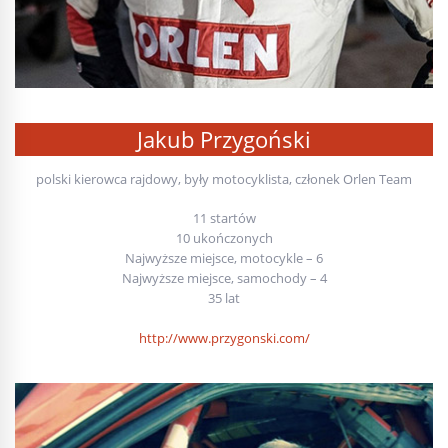
Jakub Przygoński
polski kierowca rajdowy, były motocyklista, członek Orlen Team
11 startów
10 ukończonych
Najwyższe miejsce, motocykle – 6
Najwyższe miejsce, samochody – 4
35 lat
http://www.przygonski.com/