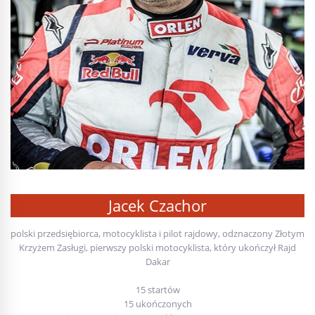
Jacek Czachor
polski przedsiębiorca, motocyklista i pilot rajdowy, odznaczony Złotym
Krzyżem Zasługi, pierwszy polski motocyklista, który ukończył Rajd
Dakar
15 startów
15 ukończonych